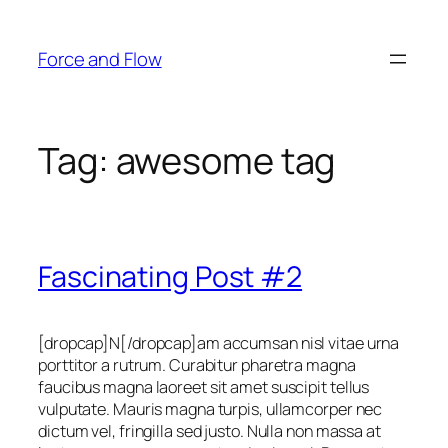
Skip
to
Force and Flow
content
Tag:
awesome tag
Fascinating Post #2
[dropcap]N[/dropcap]am accumsan nisl vitae urna
porttitor a rutrum. Curabitur pharetra magna
faucibus magna laoreet sit amet suscipit tellus
vulputate. Mauris magna turpis, ullamcorper nec
dictum vel, fringilla sed justo. Nulla non massa at