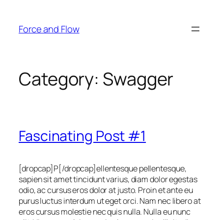
Skip
to
Force and Flow
content
Category:
Swagger
Fascinating Post #1
[dropcap]P[/dropcap]ellentesque pellentesque,
sapien sit amet tincidunt varius, diam dolor egestas
odio, ac cursus eros dolor at justo. Proin et ante eu
purus luctus interdum ut eget orci. Nam nec libero at
eros cursus molestie nec quis nulla. Nulla eu nunc