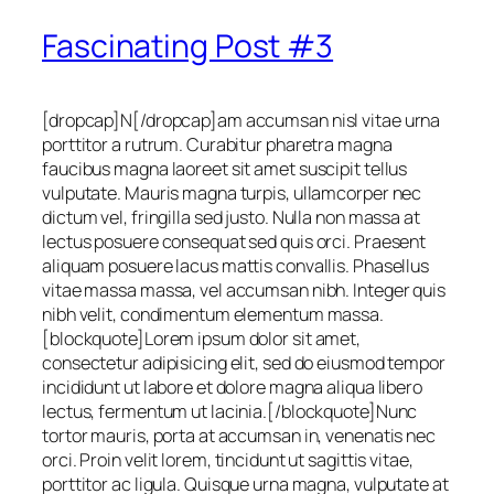
Fascinating Post #3
[dropcap]N[/dropcap]am accumsan nisl vitae urna
porttitor a rutrum. Curabitur pharetra magna
faucibus magna laoreet sit amet suscipit tellus
vulputate. Mauris magna turpis, ullamcorper nec
dictum vel, fringilla sed justo. Nulla non massa at
lectus posuere consequat sed quis orci. Praesent
aliquam posuere lacus mattis convallis. Phasellus
vitae massa massa, vel accumsan nibh. Integer quis
nibh velit, condimentum elementum massa.
[blockquote]Lorem ipsum dolor sit amet,
consectetur adipisicing elit, sed do eiusmod tempor
incididunt ut labore et dolore magna aliqua libero
lectus, fermentum ut lacinia.[/blockquote]Nunc
tortor mauris, porta at accumsan in, venenatis nec
orci. Proin velit lorem, tincidunt ut sagittis vitae,
porttitor ac ligula. Quisque urna magna, vulputate at