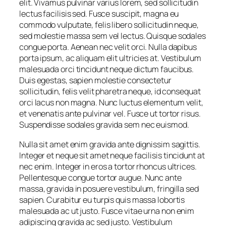
elit. Vivamus pulvinar varius lorem, sed sollicitudin
lectus facilisis sed. Fusce suscipit, magna eu
commodo vulputate, felis libero sollicitudin neque,
sed molestie massa sem vel lectus. Quisque sodales
congue porta. Aenean nec velit orci. Nulla dapibus
porta ipsum, ac aliquam elit ultricies at. Vestibulum
malesuada orci tincidunt neque dictum faucibus.
Duis egestas, sapien molestie consectetur
sollicitudin, felis velit pharetra neque, id consequat
orci lacus non magna. Nunc luctus elementum velit,
et venenatis ante pulvinar vel. Fusce ut tortor risus.
Suspendisse sodales gravida sem nec euismod.
Nulla sit amet enim gravida ante dignissim sagittis.
Integer et neque sit amet neque facilisis tincidunt at
nec enim. Integer in eros a tortor rhoncus ultrices.
Pellentesque congue tortor augue. Nunc ante
massa, gravida in posuere vestibulum, fringilla sed
sapien. Curabitur eu turpis quis massa lobortis
malesuada ac ut justo. Fusce vitae urna non enim
adipiscing gravida ac sed justo. Vestibulum